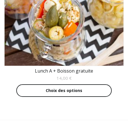
Lunch A + Boisson gratuite
14,00
€
Ce
Choix des options
produit
a
plusieu
variatio