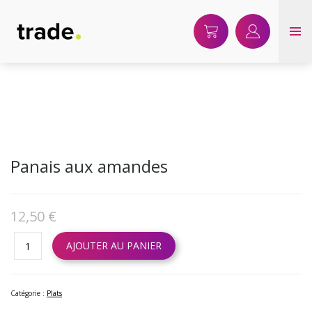
Warning
: The magic method WC_OD_Singleton::__wakeup() must have public visibility in
/home/clients/7c30e6abd4fffb872f11ea7daaa66635/sites/resto.jevendsenligne.be
content/plugins/woocommerce-order-delivery/includes/class-wc-od-
singleton.php
on line
58
Panais aux amandes
12,50
€
AJOUTER AU PANIER
Catégorie :
Plats