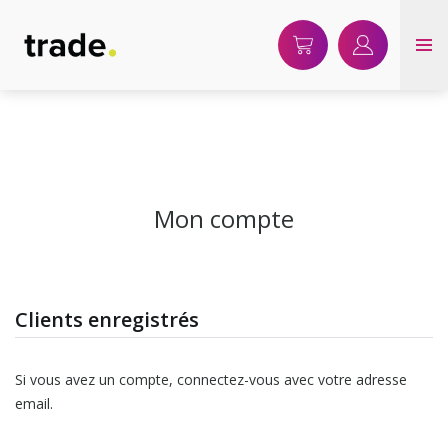
Warning
: The magic method WC_OD_Singleton::__wakeup() must have public visibility in
/home/clients/7c30e6abd4fffb872f11ea7daaa66635/sites/resto.jevendsenligne.be
content/plugins/woocommerce-order-delivery/includes/class-wc-od-
singleton.php
on line
58
Mon compte
Clients enregistrés
Si vous avez un compte, connectez-vous avec votre adresse
email.