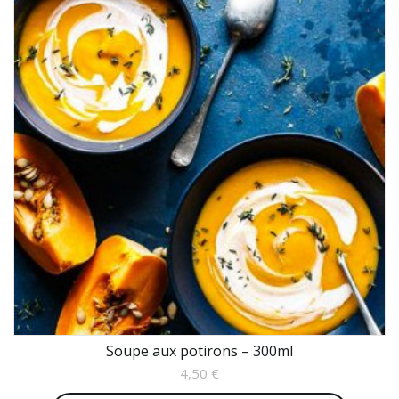
Soupe aux potirons – 300ml
4,50
€