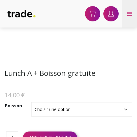
Warning
: The magic method WC_OD_Singleton::__wakeup() must have public visibility in
/home/clients/7c30e6abd4fffb872f11ea7daaa66635/sites/resto.jevendsenligne.be
content/plugins/woocommerce-order-delivery/includes/class-wc-od-
singleton.php
on line
58
Lunch A + Boisson gratuite
14,00
€
Boisson